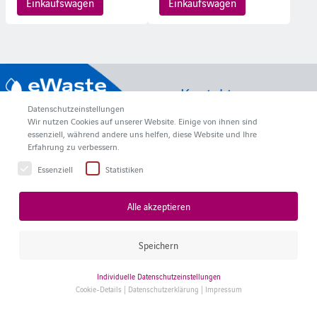
Einkaufswagen
Einkaufswagen
Kontakt
Axians eWaste GmbH
Datenschutzeinstellungen
Hörvelsinger Weg 21
Wir nutzen Cookies auf unserer Website. Einige von ihnen sind
essenziell, während andere uns helfen, diese Website und Ihre
89081 Ulm
Erfahrung zu verbessern.
Deutschland
Essenziell
Statistiken
info@axians-ewaste.com
+49 731 1551-115
Alle akzeptieren
AGB
|
Datenschutz
|
Copyright
|
Impressum
|
Speichern
Gewerblicher Shop, kein Verkauf an Privatpersonen.
Individuelle Datenschutzeinstellungen
Cookie-Details
|
Datenschutzerklärung
|
Impressum