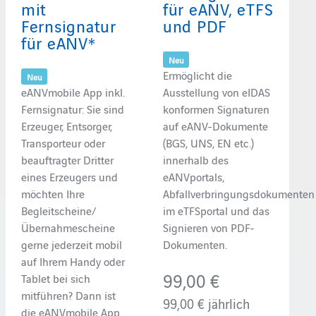
mit
für eANV, eTFS
Fernsignatur
und PDF
für eANV*
Neu
Ermöglicht die
Neu
eANVmobile App inkl.
Ausstellung von eIDAS
Fernsignatur: Sie sind
konformen Signaturen
Erzeuger, Entsorger,
auf eANV-Dokumente
Transporteur oder
(BGS, UNS, EN etc.)
beauftragter Dritter
innerhalb des
eines Erzeugers und
eANVportals,
möchten Ihre
Abfallverbringungsdokumenten
Begleitscheine/
im eTFSportal und das
Übernahmescheine
Signieren von PDF-
gerne jederzeit mobil
Dokumenten.
auf Ihrem Handy oder
99,00 €
Tablet bei sich
mitführen? Dann ist
99,00 €
jährlich
die eANVmobile App