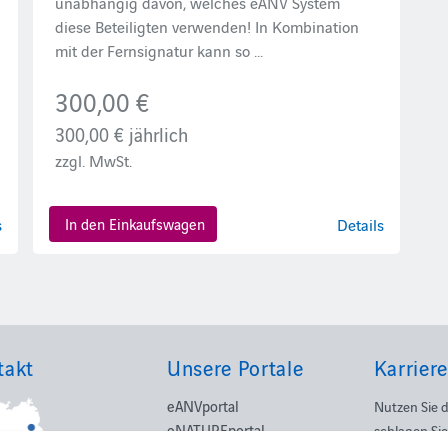
unabhängig davon, welches eANV System
diese Beteiligten verwenden! In Kombination
mit der Fernsignatur kann so ...
300,00 €
300,00 €
jährlich
zzgl. MwSt.
s
In den Einkaufswagen
Details
takt
Unsere Portale
Karriere
eANVportal
Nutzen Sie 
eNATUREportal
schlagen Sie