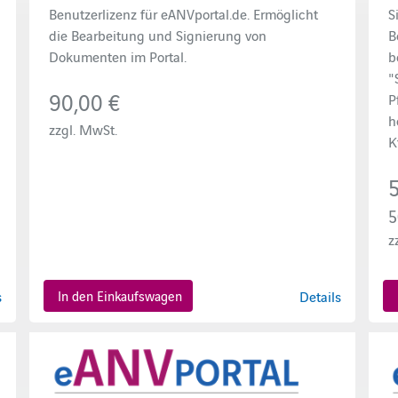
Benutzerlizenz für eANVportal.de. Ermöglicht
S
die Bearbeitung und Signierung von
B
Dokumenten im Portal.
b
"
90,00 €
P
h
zzgl. MwSt.
K
5
z
s
In den Einkaufswagen
Details