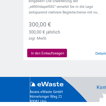
eingeben? Die Erweiterung der
„eANVstapelSIG“ versetzt Sie in die Lage
zeitsparend mehrere Begleitscheine mit nu...
300,00 €
300,00 €
jährlich
zzgl. MwSt.
In den Einkaufswagen
Detail
Kon
Axians eWaste GmbH
Hörvelsinger Weg 21
89081 Ulm
Deutschland