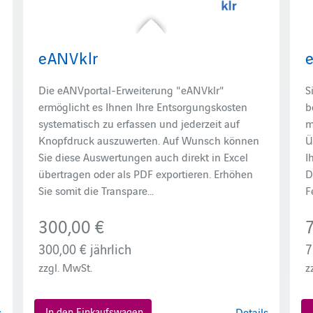
eANVklr
Die eANVportal-Erweiterung "eANVklr"
S
ermöglicht es Ihnen Ihre Entsorgungskosten
b
systematisch zu erfassen und jederzeit auf
m
Knopfdruck auszuwerten. Auf Wunsch können
Ü
Sie diese Auswertungen auch direkt in Excel
I
übertragen oder als PDF exportieren. Erhöhen
D
Sie somit die Transpare...
F
300,00 €
300,00 €
jährlich
7
zzgl. MwSt.
z
s
In den Einkaufswagen
Details