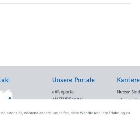
takt
Unsere Portale
Karriere
eANVportal
Nutzen Sie 
eNATUREportal
schlagen Sie
eTFSportal
Wege ein!
sind essenziell, während andere uns helfen, diese Website und Ihre Erfahrung zu
eSERVICEportal
Weiterl