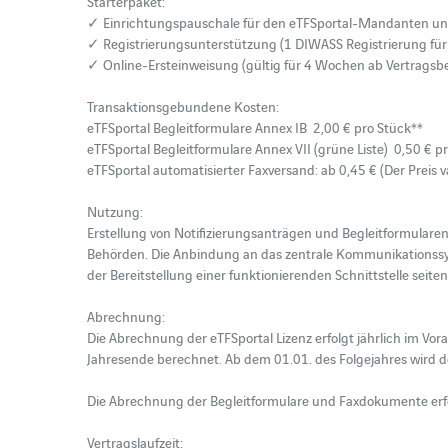
Starterpaket: 

✓ Einrichtungspauschale für den eTFSportal-Mandanten und 
✓ Registrierungsunterstützung (1 DIWASS Registrierung für 
✓ Online-Ersteinweisung (gültig für 4 Wochen ab Vertragsbe
Transaktionsgebundene Kosten:

eTFSportal Begleitformulare Annex IB  2,00 € pro Stück**

eTFSportal Begleitformulare Annex VII (grüne Liste)  0,50 € pr
eTFSportal automatisierter Faxversand: ab 0,45 € (Der Preis v
Nutzung: 

Erstellung von Notifizierungsanträgen und Begleitformulare
Behörden. Die Anbindung an das zentrale Kommunikationssy
der Bereitstellung einer funktionierenden Schnittstelle seit
Abrechnung: 

Die Abrechnung der eTFSportal Lizenz erfolgt jährlich im Vorau
Jahresende berechnet. Ab dem 01.01. des Folgejahres wird der 
Die Abrechnung der Begleitformulare und Faxdokumente erfo
Vertragslaufzeit:  
