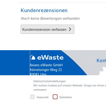
Kundenrezensionen
Noch keine Bewertungen vorhanden
Kundenrezension verfassen
Kon
Axians eWaste GmbH
Hörvelsinger Weg 21
89081 Ulm
Deutschland
Datenschutzeinstellungen
Wir nutzen Cookies auf unserer Website. Einige von ihnen 
info@axians-ewaste.com
verbessern.
+49 731 1551-115
Essenziell
Statistiken