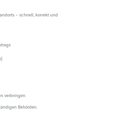
ndorts – schnell, korrekt und
ntrags
n)
en verbringen.
ständigen Behörden.